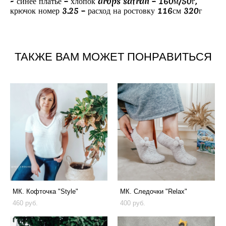
- синее платье – хлопок drops safran – 160м/50г,
крючок номер 3.25 – расход на ростовку 116см 320г
ТАКЖЕ ВАМ МОЖЕТ ПОНРАВИТЬСЯ
МК. Кофточка "Style"
МК. Следочки "Relax"
460 pуб.
400 pуб.