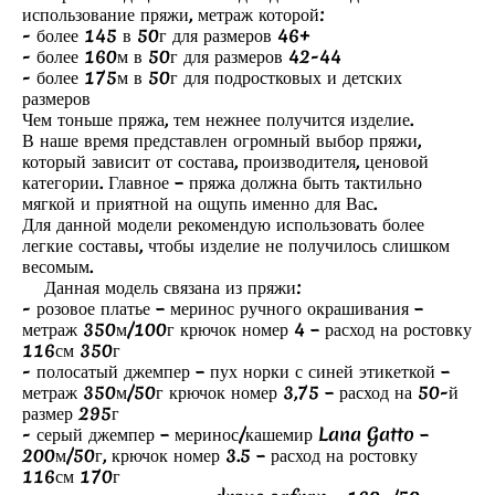
использование пряжи, метраж которой:
- более 145 в 50г для размеров 46+
- более 160м в 50г для размеров 42-44
- более 175м в 50г для подростковых и детских
размеров
Чем тоньше пряжа, тем нежнее получится изделие.
В наше время представлен огромный выбор пряжи,
который зависит от состава, производителя, ценовой
категории. Главное – пряжа должна быть тактильно
мягкой и приятной на ощупь именно для Вас.
Для данной модели рекомендую использовать более
легкие составы, чтобы изделие не получилось слишком
весомым.
Данная модель связана из пряжи:
- розовое платье – меринос ручного окрашивания –
метраж 350м/100г крючок номер 4 – расход на ростовку
116см 350г
- полосатый джемпер – пух норки с синей этикеткой –
метраж 350м/50г крючок номер 3,75 – расход на 50-й
размер 295г
- серый джемпер – меринос/кашемир Lana Gatto –
200м/50г, крючок номер 3.5 – расход на ростовку
116см 170г