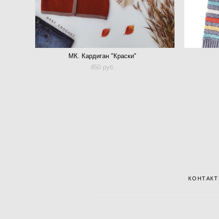
МК. Кардиган "Краски"
450 pуб.
КОНТАК