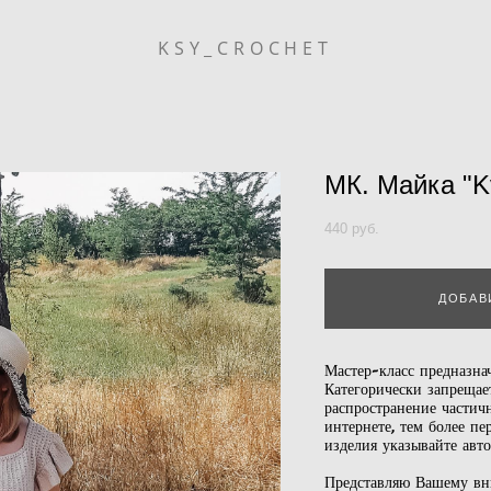
KSY_CROCHET
МК. Майка "K
440 pуб.
ДОБАВ
Мастер-класс предназна
Категорически запрещае
распространение частич
интернете, тем более п
изделия указывайте авт
Представляю Вашему вн