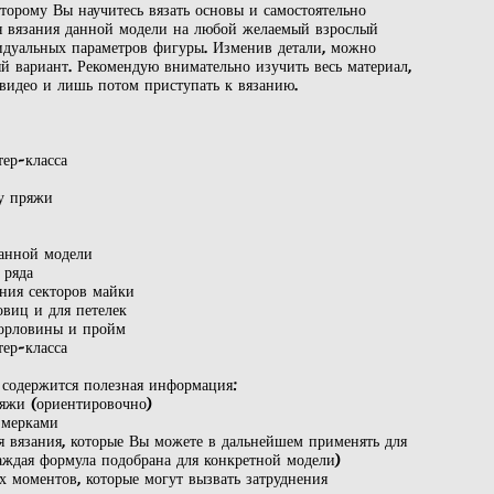
торому Вы научитесь вязать основы и самостоятельно
я вязания данной модели на любой желаемый взрослый
идуальных параметров фигуры. Изменив детали, можно
ый вариант. Рекомендую внимательно изучить весь материал,
 видео и лишь потом приступать к вязанию.
тер-класса
у пряжи
данной модели
 ряда
ания секторов майки
овиц и для петелек
 горловины и пройм
тер-класса
 содержится полезная информация:
ряжи (ориентировочно)
 мерками
я вязания, которые Вы можете в дальнейшем применять для
аждая формула подобрана для конкретной модели)
х моментов, которые могут вызвать затруднения