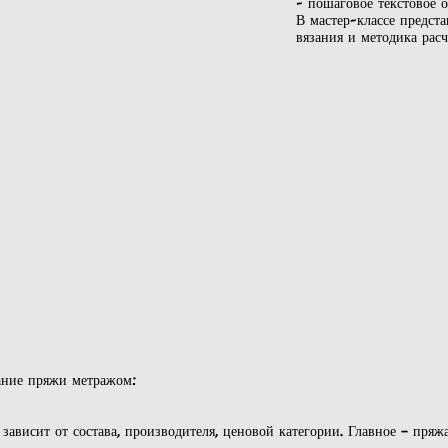
- пошаговое текстовое 
В мастер-классе предст
вязания и методика рас
ание пряжи метражом:
ависит от состава, производителя, ценовой категории. Главное – пря