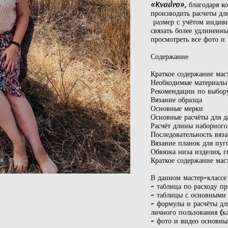
«Kvadro», благодаря ко
производить расчеты дл
размер с учётом индив
связать более удлиненн
просмотреть все фото и
Содержание
Краткое содержание мас
Необходимые материалы
Рекомендации по выбор
Вязание образца
Основные мерки
Основные расчёты для 
Расчёт длины наборного
Последовательность вяз
Вязание планок для пуг
Обвязка низа изделия,
Краткое содержание мас
В данном мастер-классе
- таблица по расходу п
- таблицы с основными
- формулы и расчёты дл
личного пользования (к
- фото и видео основны